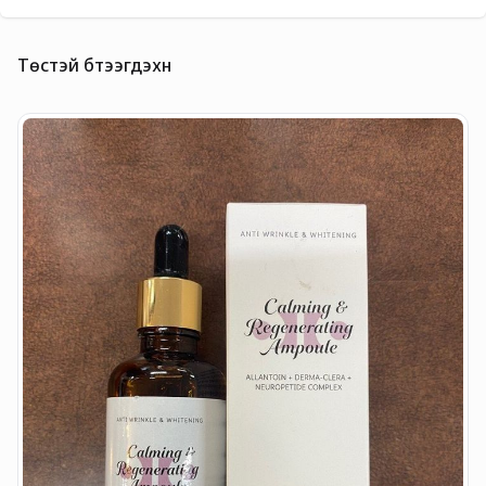
Төстэй бүтээгдэхүүн