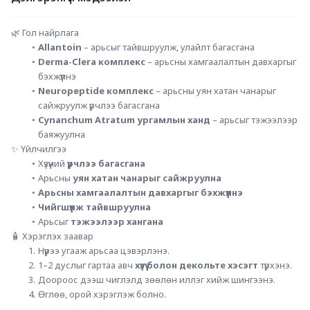
🌿 Гол найрлага
Allantoin
 – арьсыг тайвшруулж, улайлт багасгана
Derma-Clera комплекс
 – арьсны хамгаалалтын давхаргыг 
бэхжүүлнэ
Neuropeptide комплекс
 – арьсны уян хатан чанарыг 
сайжруулж үрчлээ багасгана
Cynanchum Atratum ургамлын ханд
 – арьсыг тэжээлээр 
баяжуулна
✨ Үйлчилгээ
Хүзүүний 
үрчлээ багасгана
Арьсны 
уян хатан чанарыг сайжруулна
Арьсны хамгаалалтын давхаргыг бэхжүүлнэ
Чийгшүүлж тайвшруулна
Арьсыг 
тэжээлээр хангана
🧴 Хэрэглэх заавар
Нүүрээ угааж арьсаа цэвэрлэнэ.
1–2 дуслыг гартаа авч 
хүзүү болон декольте хэсэгт
 түрхэнэ.
Доороос дээш чиглэлд зөөлөн иллэг хийж шингээнэ.
Өглөө, орой хэрэглэж болно.