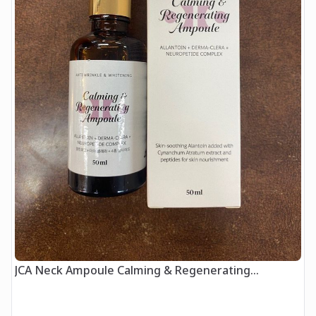
F
JCA Neck Ampoule Calming & Regenerating
Ampoule