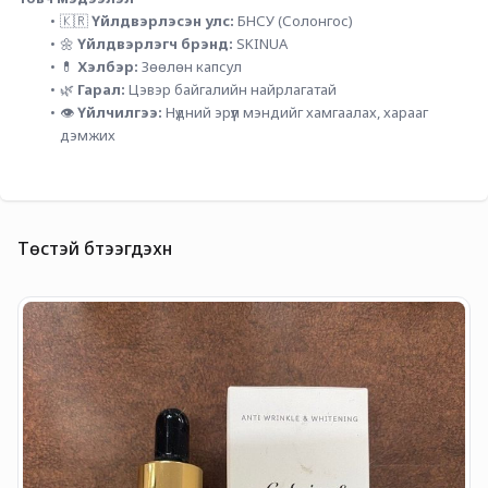
🇰🇷 
Үйлдвэрлэсэн улс:
 БНСУ (Солонгос)
🌼 
Үйлдвэрлэгч брэнд:
 SKINUA
💊 
Хэлбэр:
 Зөөлөн капсул
🌿 
Гарал:
 Цэвэр байгалийн найрлагатай
👁️ 
Үйлчилгээ:
 Нүдний эрүүл мэндийг хамгаалах, харааг 
дэмжих
Төстэй бүтээгдэхүүн