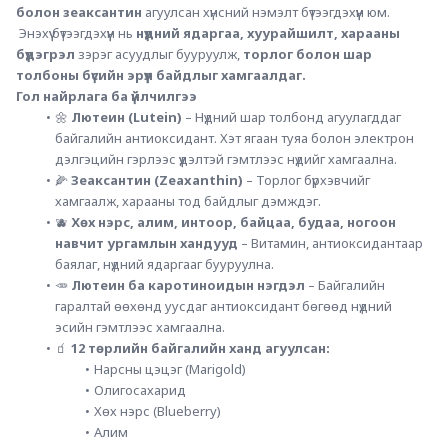
болон зеаксантин
 агуулсан хүнсний нэмэлт бүтээгдэхүүн юм.
 Энэхүү бүтээгдэхүүн нь 
нүдний ядаргаа, хуурайшилт, харааны 
бүдэгрэл
 зэрэг асуудлыг бууруулж, 
торлог болон шар 
толбоны бүсийн эрүүл байдлыг хамгаалдаг.
Гол найрлага ба үйлчилгээ
🌼 
Лютеин (Lutein)
 – Нүдний шар толбонд агуулагддаг 
байгалийн антиоксидант. Хэт ягаан туяа болон электрон 
дэлгэцийн гэрлээс үүдэлтэй гэмтлээс нүдийг хамгаална.
🌽 
Зеаксантин (Zeaxanthin)
 – Торлог бүрхэвчийг 
хамгаалж, харааны тод байдлыг дэмждэг.
🫐 
Хөх нэрс, алим, интоор, байцаа, будаа, ногоон 
навчит ургамлын хандууд
 – Витамин, антиоксидантаар 
баялаг, нүдний ядаргааг бууруулна.
🥕 
Лютеин ба каротиноидын нэгдэл
 – Байгалийн 
гаралтай өөхөнд уусдаг антиоксидант бөгөөд нүдний 
эсийн гэмтлээс хамгаална.
🧃 
12 төрлийн байгалийн ханд агуулсан:
Нарсны цэцэг (Marigold)
Олигосахарид
Хөх нэрс (Blueberry)
Алим