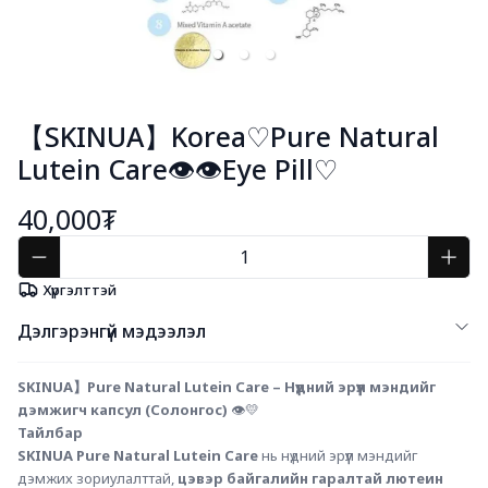
【SKINUA】Korea♡Pure Natural
Lutein Care👁️👁️Eye Pill♡
40,000₮
Хүргэлттэй
Дэлгэрэнгүй мэдээлэл
SKINUA】Pure Natural Lutein Care – Нүдний эрүүл мэндийг 
дэмжигч капсул (Солонгос)
 👁️💛
Тайлбар
SKINUA Pure Natural Lutein Care
 нь нүдний эрүүл мэндийг 
дэмжих зориулалттай, 
цэвэр байгалийн гаралтай лютеин 