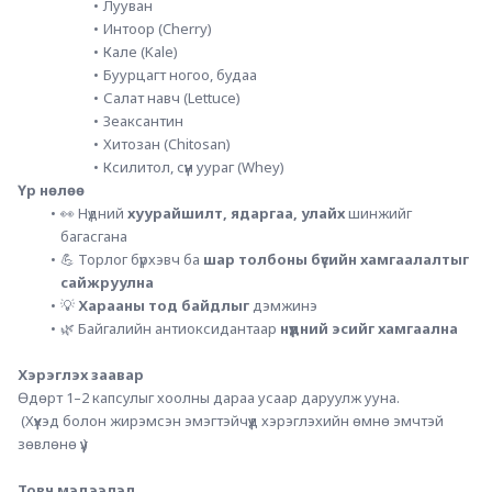
Лууван
Интоор (Cherry)
Кале (Kale)
Буурцагт ногоо, будаа
Салат навч (Lettuce)
Зеаксантин
Хитозан (Chitosan)
Ксилитол, сүүн уураг (Whey)
Үр нөлөө
👀 Нүдний 
хуурайшилт, ядаргаа, улайх
 шинжийг 
багасгана
💪 Торлог бүрхэвч ба 
шар толбоны бүсийн хамгаалалтыг 
сайжруулна
💡 
Харааны тод байдлыг
 дэмжинэ
🌿 Байгалийн антиоксидантаар 
нүдний эсийг хамгаална
Хэрэглэх заавар
Өдөрт 1–2 капсулыг хоолны дараа усаар даруулж ууна.
 (Хүүхэд болон жирэмсэн эмэгтэйчүүд хэрэглэхийн өмнө эмчтэй 
зөвлөнө үү.)
Товч мэдээлэл