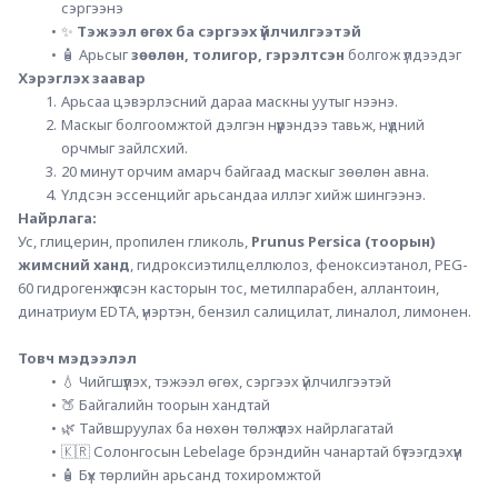
сэргээнэ
✨ 
Тэжээл өгөх ба сэргээх үйлчилгээтэй
🧴 Арьсыг 
зөөлөн, толигор, гэрэлтсэн
 болгож үлдээдэг
Хэрэглэх заавар
Арьсаа цэвэрлэсний дараа маскны уутыг нээнэ.
Маскыг болгоомжтой дэлгэн нүүрэндээ тавьж, нүдний 
орчмыг зайлсхий.
20 минут орчим амарч байгаад маскыг зөөлөн авна.
Үлдсэн эссенцийг арьсандаа иллэг хийж шингээнэ.
Найрлага:
Ус, глицерин, пропилен гликоль, 
Prunus Persica (тоорын) 
жимсний ханд
, гидроксиэтилцеллюлоз, феноксиэтанол, PEG-
60 гидрогенжүүлсэн касторын тос, метилпарабен, аллантоин, 
динатриум EDTA, үнэртэн, бензил салицилат, линалол, лимонен.
Товч мэдээлэл
💧 Чийгшүүлэх, тэжээл өгөх, сэргээх үйлчилгээтэй
🍑 Байгалийн тоорын хандтай
🌿 Тайвшруулах ба нөхөн төлжүүлэх найрлагатай
🇰🇷 Солонгосын Lebelage брэндийн чанартай бүтээгдэхүүн
🧴 Бүх төрлийн арьсанд тохиромжтой