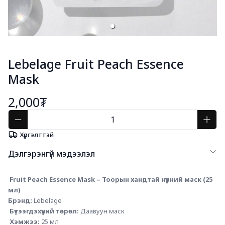
Lebelage Fruit Peach Essence
Mask
2,000₮
Хүргэлттэй
Дэлгэрэнгүй мэдээлэл
 Fruit Peach Essence Mask – Тоорын хандтай нүүрний маск (25 
мл)
Брэнд:
 Lebelage
Бүтээгдэхүүний төрөл:
 Даавуун маск
Хэмжээ:
 25 мл