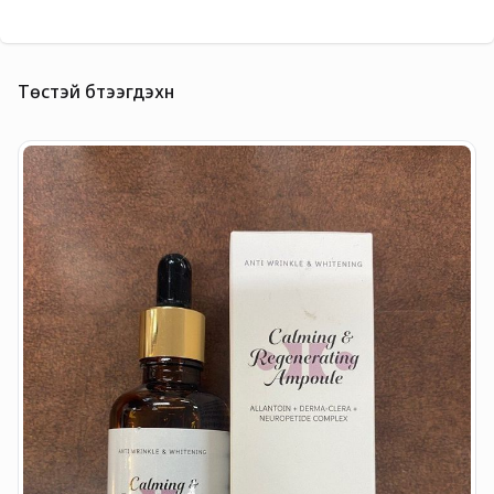
Төстэй бүтээгдэхүүн