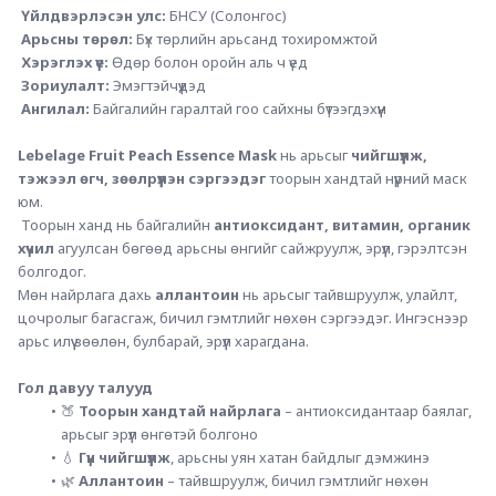
Үйлдвэрлэсэн улс:
 БНСУ (Солонгос)
Арьсны төрөл:
 Бүх төрлийн арьсанд тохиромжтой
Хэрэглэх үе:
 Өдөр болон оройн аль ч үед
Зориулалт:
 Эмэгтэйчүүдэд
Ангилал:
 Байгалийн гаралтай гоо сайхны бүтээгдэхүүн
Lebelage Fruit Peach Essence Mask
 нь арьсыг 
чийгшүүлж, 
тэжээл өгч, зөөлрүүлэн сэргээдэг
 тоорын хандтай нүүрний маск 
юм.
 Тоорын ханд нь байгалийн 
антиоксидант, витамин, органик 
хүчил
 агуулсан бөгөөд арьсны өнгийг сайжруулж, эрүүл, гэрэлтсэн 
болгодог.
Мөн найрлага дахь 
аллантоин
 нь арьсыг тайвшруулж, улайлт, 
цочролыг багасгаж, бичил гэмтлийг нөхөн сэргээдэг. Ингэснээр 
арьс илүү зөөлөн, булбарай, эрүүл харагдана.
Гол давуу талууд
🍑 
Тоорын хандтай найрлага
 – антиоксидантаар баялаг, 
арьсыг эрүүл өнгөтэй болгоно
💧 
Гүн чийгшүүлж
, арьсны уян хатан байдлыг дэмжинэ
🌿 
Аллантоин
 – тайвшруулж, бичил гэмтлийг нөхөн 