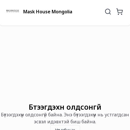
Mask House Mongolia
Бүтээгдэхүүн олдсонгүй
Бүтээгдэхүүн олдсонгүй байна. Энэ бүтээгдэхүүн нь устгагдсан
эсвэл идэвхтэй биш байна.
Нүүр рүү буцах