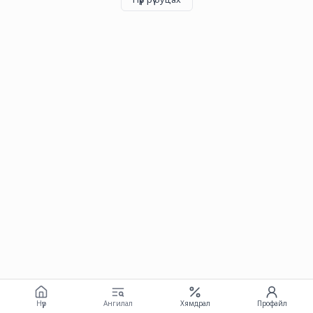
Нүүр
Ангилал
Хямдрал
Профайл