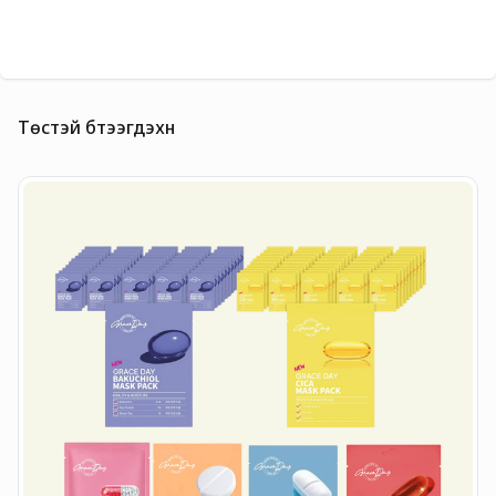
Төстэй бүтээгдэхүүн