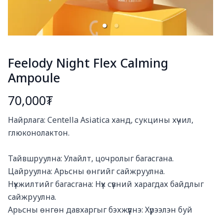
Feelody Night Flex Calming
Ampoule
70,000₮
Богино тайлбар
Найрлага: Centella Asiatica ханд, сукцины хүчил, 
глюконолактон.

Тайвшруулна: Улайлт, цочролыг багасгана.

Цайруулна: Арьсны өнгийг сайжруулна.

Нүхжилтийг багасгана: Нүх сүвний харагдах байдлыг 
сайжруулна.

Арьсны өнгөн давхаргыг бэхжүүлнэ: Хүрээлэн буй 