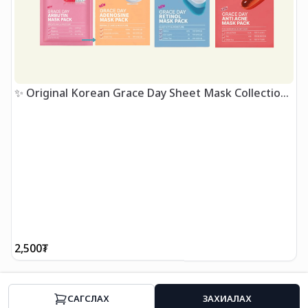
✨ Original Korean Grace Day Sheet Mask Collection
✨
J
A
2,500
₮
4
CАГСЛАХ
ЗАХИАЛАХ