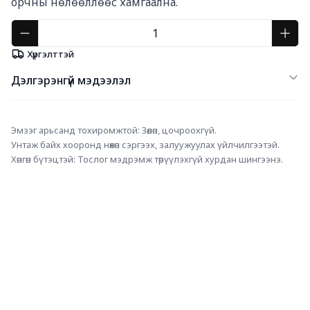
орчны нөлөөллөөс хамгаална.
Хүргэлттэй
Дэлгэрэнгүй мэдээлэл
Эмзэг арьсанд тохиромжтой: Зөөлөн, цочроохгүй.
Унтаж байх хооронд нөхөн сэргээх, залуужуулах үйлчилгээтэй.
Хөнгөн бүтэцтэй: Тослог мэдрэмж төрүүлэхгүй хурдан шингээнэ.