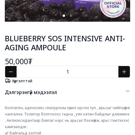
BLUEBERRY SOS INTENSIVE ANTI-
AGING AMPOULE
50,000₮
Хүргэлттэй
Дэлгэрэнгүй мэдээлэл
Коллаген, аденозин, гиалуроны хүчил орсон тул , арьсыг чийгшүүлж 
чангална. Толигор болгохоос гадна , уян хатан байдлыг дэмжинэ 
. Антиоксидантаар баялаг нэрс нь арьсыг бэхжүүлж, арьс гэмтэхээс 
хамгаалдаг.
🌿 Байгальд ээлтэй