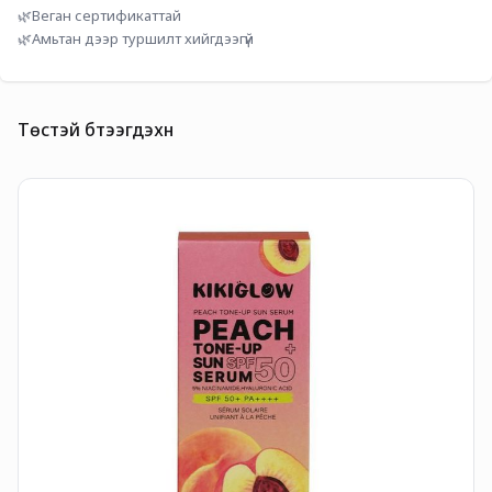
🌿Веган сертификаттай
🌿Амьтан дээр туршилт хийгдээгүй
Төстэй бүтээгдэхүүн